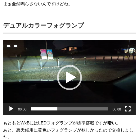
まぁ全然鳴らさないんですけどね。
デュアルカラーフォグランプ
動
画
プ
レ
ー
ヤ
ー
00:00
00:08
もともとWxBにはLEDフォグランプが標準搭載ですが
暗い
。
あと、悪天候用に黄色いフォグランプが欲しかったので交換しまし
た。